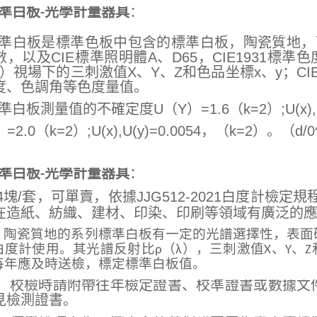
準白板-光學計量器具
：
準白板是標準色板中包含的標準白板，陶瓷質地，可提
，以及CIE標準照明體A、D65，CIE1931標準色
°）視場下的三刺激值X、Y、Z和色品坐標x、y；CIEL
度、色調角等色度量值。
準白板測量值的不確定度U（Y）=1.6（k=2）;U(x),U
）=2.0（k=2）;U(x),U(y)=0.0054，（k=2）。（d
準白板-光學計量器具
：
4塊/套，可單賣，依據JJG512-2021白度計檢
在造紙、紡織、建材、印染、印刷等領域有廣泛的
瓷質地的系列標準白板有一定的光譜選擇性，表面
白度計使用。
其光譜反射比ρ（λ），三刺激值X、Y、
每年應及時送檢，標定標準白板值。
檢時請附帶往年檢定證書、校準證書或數據文件
見檢測證書。