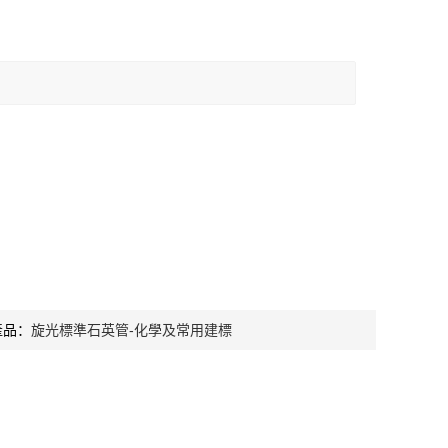
產品：
旋光標準石英管-化學及常用建標