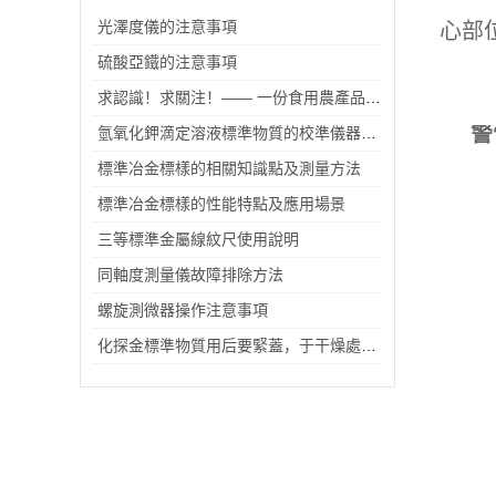
使
光澤度儀的注意事項
心部
硫酸亞鐵的注意事項
必
求認識！求關注！—— 一份食用農產品標準物質的自我介紹
氫氧化鉀滴定溶液標準物質的校準儀器有哪些？
警
標準冶金標樣的相關知識點及測量方法
切
陶
標準冶金標樣的性能特點及應用場景
保
三等標準金屬線紋尺使用說明
同軸度測量儀故障排除方法
螺旋測微器操作注意事項
化探金標準物質用后要緊蓋，于干燥處避光保存