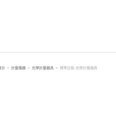
展示
>
計量儀器
>
光學計量器具
> 標準白板-光學計量器具