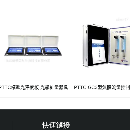
C標準光澤度板-光學計量器具
PTTC-GC3型氣體流量控制器-化學及常用建標儀器
快速鏈接