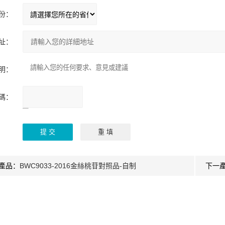
份：
址：
明：
碼：
請輸入計算結果
（填寫阿拉伯數
字），如：三加四
=7
產品：
BWC9033-2016金絲桃苷對照品-自制
下一