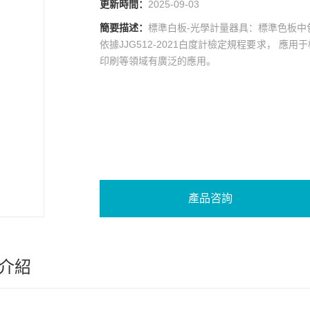
更新時間：
2025-09-03
簡要描述：
標準白板-光學計量器具：標準色板中
依據JJG512-2021白度計檢定規程要求， 
印刷等領域有廣泛的應用。
產品咨詢
介紹