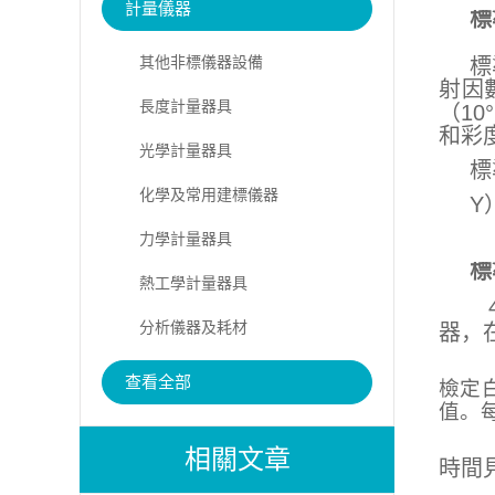
計量儀器
標
其他非標儀器設備
標
射因數
長度計量器具
（10
和彩
光學計量器具
標
化學及常用建標儀器
Y
力學計量器具
標
熱工學計量器具
分析儀器及耗材
器，
陶
查看全部
檢定
值。
校
相關文章
時間