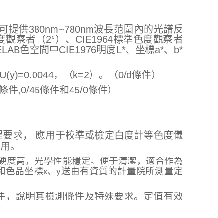
供380nm~780nm波長范圍內的光譜反
度觀察者（2°）、CIE1964標準色度觀察者
AB色空間中CIE1976明度L*、坐標a*、b*
(y)=0.0044，（k=2）。（0/d條件）
/0條件,0/45條件和45/0條件）
定規程要求， 應用于校準或檢定白度計等色度儀
應用。
硬度高，光學性能穩定。便于清潔，適合作為
Z和色品坐標x、y送由有資質的計量院所測量定
，說明其檢測條件及特殊要求。定值有效