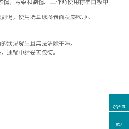
傷，污染和劃傷。工作時使用標準白板中
劃傷，使用洗耳球將表面灰塵吹凈。
的狀況發生且無法清除干凈。
，運輸中請妥善包裝。
QQ咨詢
電話