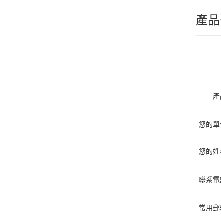
產品
產
您的單
您的姓
聯系電
常用郵