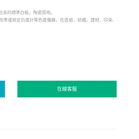
包含的標準白板，陶瓷質地。
應用于校準或檢定白度計等色度儀器，在造紙、紡織、建材、印染、
在線客服